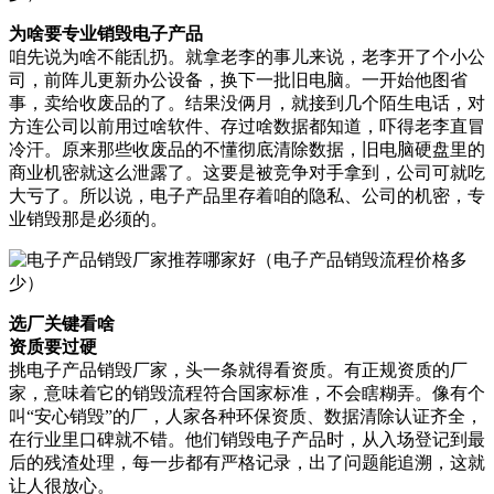
为啥要专业销毁电子产品
咱先说为啥不能乱扔。就拿老李的事儿来说，老李开了个小公
司，前阵儿更新办公设备，换下一批旧电脑。一开始他图省
事，卖给收废品的了。结果没俩月，就接到几个陌生电话，对
方连公司以前用过啥软件、存过啥数据都知道，吓得老李直冒
冷汗。原来那些收废品的不懂彻底清除数据，旧电脑硬盘里的
商业机密就这么泄露了。这要是被竞争对手拿到，公司可就吃
大亏了。所以说，电子产品里存着咱的隐私、公司的机密，专
业销毁那是必须的。
选厂关键看啥
资质要过硬
挑电子产品销毁厂家，头一条就得看资质。有正规资质的厂
家，意味着它的销毁流程符合国家标准，不会瞎糊弄。像有个
叫“安心销毁”的厂，人家各种环保资质、数据清除认证齐全，
在行业里口碑就不错。他们销毁电子产品时，从入场登记到最
后的残渣处理，每一步都有严格记录，出了问题能追溯，这就
让人很放心。