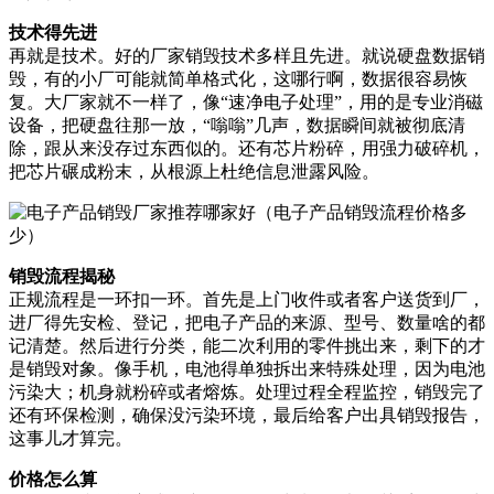
技术得先进
再就是技术。好的厂家销毁技术多样且先进。就说硬盘数据销
毁，有的小厂可能就简单格式化，这哪行啊，数据很容易恢
复。大厂家就不一样了，像“速净电子处理”，用的是专业消磁
设备，把硬盘往那一放，“嗡嗡”几声，数据瞬间就被彻底清
除，跟从来没存过东西似的。还有芯片粉碎，用强力破碎机，
把芯片碾成粉末，从根源上杜绝信息泄露风险。
销毁流程揭秘
正规流程是一环扣一环。首先是上门收件或者客户送货到厂，
进厂得先安检、登记，把电子产品的来源、型号、数量啥的都
记清楚。然后进行分类，能二次利用的零件挑出来，剩下的才
是销毁对象。像手机，电池得单独拆出来特殊处理，因为电池
污染大；机身就粉碎或者熔炼。处理过程全程监控，销毁完了
还有环保检测，确保没污染环境，最后给客户出具销毁报告，
这事儿才算完。
价格怎么算