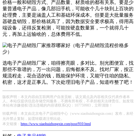
价格一般和销毁方式、产品数量、材质啥的都有关系。要是少
量普通电子产品，像几部旧手机，可能收个几十块到上百块的
处理费，主要是涵盖人工和基础环保成本。但要是大批量服务
器硬盘销毁，那价格就高了，因为数据安全要求极高，得用高
端设备，还得反复检测，可能按硬盘数量算，一个就得几十
元，再加上运输啥的，总体费用不低。
选电子产品销毁厂家，咱得擦亮眼，多对比。别光图便宜，找
那些不靠谱的，万一出问题，后悔都来不及。找对厂家，按正
规流程走，花合适的钱，既能保护环境，又能守住咱的隐私、
机密，这才是正事儿。下次处理旧电子产品，知道咋整了吧！
版权声明：本文内容由互联网用户自发贡献，该文观点及内容相关仅代表作者本
人。本站仅提供信息存储空间服务，不拥有所有权，不承担相关法律责任。如发现
本站有涉嫌侵权/违法违规的内容请联系QQ：107759983，立即清除！
转载声明：本文由北京电子产品销毁中心（www.xiaohuizhongxin.com）发布，未经
允许禁止复制，如需转载请注明出处。
本文链接：
https://www.xiaohuizhongxin.com/post/910.html