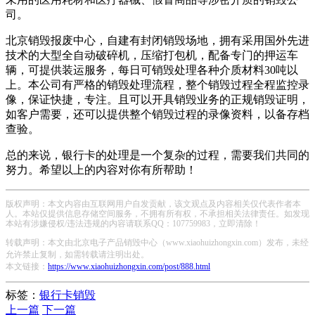
司。
北京销毁报废中心，自建有封闭销毁场地，拥有采用国外先进
技术的大型全自动破碎机，压缩打包机，配备专门的押运车
辆，可提供装运服务，每日可销毁处理各种介质材料30吨以
上。本公司有严格的销毁处理流程，整个销毁过程全程监控录
像，保证快捷，专注。且可以开具销毁业务的正规销毁证明，
如客户需要，还可以提供整个销毁过程的录像资料，以备存档
查验。
总的来说，银行卡的处理是一个复杂的过程，需要我们共同的
努力。希望以上的内容对你有所帮助！
版权声明：本文内容由互联网用户自发贡献，该文观点及内容相关仅代表作者本
人。本站仅提供信息存储空间服务，不拥有所有权，不承担相关法律责任。如发现
本站有涉嫌侵权/违法违规的内容请联系QQ：107759983，立即清除！
转载声明：本文由北京电子产品销毁中心（www.xiaohuizhongxin.com）发布，未经
允许禁止复制，如需转载请注明出处。
本文链接：
https://www.xiaohuizhongxin.com/post/888.html
标签：
银行卡销毁
上一篇
下一篇