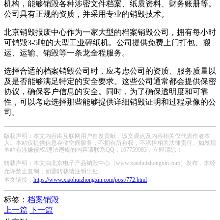
机构，能够销毁各种涉密文件档案、纸质资料、财务账册等。
公司具有正规的资质，并采用专业的销毁技术。
北京销毁报废中心作为一家大型的档案销毁公司，拥有每小时
可销毁3-5吨的大型工业碎纸机。公司提供免费上门打包、搬
运、运输、销毁等一条龙全程服务。
选择合适的档案销毁公司时，应考虑公司的资质、服务质量以
及是否能够满足特定的安全要求。这些公司通常都会提供保密
协议，确保客户信息的安全。同时，为了确保透明度和可靠
性，可以考虑选择那些能够提供详细销毁证明和过程录像的公
司。
版权声明：本文内容由互联网用户自发贡献，该文观点及内容相关仅代表作者本
人。本站仅提供信息存储空间服务，不拥有所有权，不承担相关法律责任。如发现
本站有涉嫌侵权/违法违规的内容请联系QQ：107759983，立即清除！
转载声明：本文由北京电子产品销毁中心（www.xiaohuizhongxin.com）发布，未经
允许禁止复制，如需转载请注明出处。
本文链接：
https://www.xiaohuizhongxin.com/post/772.html
标签：
档案销毁
上一篇
下一篇