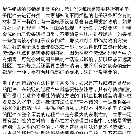
配件销毁的步骤是非常多的，第1个步骤就是需要将所有的电
子配件去进行分类，大家都知道不同类型的电子设备所含有的
材料是不一样的，有一些电子设备是含有金属类的物质，如果
在处理的过程当中有可能就会出现一些污染，所以要将一些重
金属的电子设备进行归类，不要随意性地去进行燃烧，如果是
一些危害较小的电子设备的话，那么就可以用作焚烧的方法，
将所有的电子设备全部都放在一起，然后再集中去进行焚烧，
焚烧的地点也是需要控制好的，因为在整个焚烧的过程当中会
有烟雾，可能会对周围居民的生活造成影响，所以应该要远离
社区。在焚烧之后还需要去进行清场，要将所有的废弃物全部
都清理干净，要符合环保部门的要求，这是非常重要的。
电子配件销毁的方法也是非常多的，如果是芯片或者是硬盘内
的配件，在销毁的过程当中就需要特别注意，具有存储功能的
配件是可以选择物理性的销毁方法的可以直接将磁盘清理掉或
者是放入水中，这种处理方法也是非常不错的，一定要将各种
数据全部都清理掉，要保护好隐私，所以不同类型的电子设备
的配件在整个亲属的过程当中是有极大的差别性的，大家一定
要有差别性的去对待，当然在整个清理过程当中，仍然是需要
特别注意人生的安全的，不管是选择填埋法还是选择焚烧法，
或者是选择物理处理法都是需要保护好自己的，千万不要出现