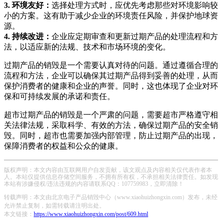
3. 环境友好：
选择处理方式时，应优先考虑那些对环境影响较
小的方案。这有助于减少企业的环境责任风险，并保护地球资
源。
4. 持续改进：
企业应定期审查和更新过期产品的处理流程和方
法，以适应新的法规、技术和市场环境的变化。
过期产品的销毁是一个需要认真对待的问题。通过遵循合理的
流程和方法，企业可以确保其过期产品得到妥善的处理，从而
保护消费者的健康和企业的声誉。同时，这也体现了企业对环
保和可持续发展的承诺和责任。
超市过期产品的销毁是一个严肃的问题，需要超市严格遵守相
关法律法规，采取科学、有效的方法，确保过期产品的安全销
毁。同时，超市也需要加强内部管理，防止过期产品的出现，
保障消费者的权益和公众的健康。
版权声明：本文内容由互联网用户自发贡献，该文观点及内容相关仅代表作者本
人。本站仅提供信息存储空间服务，不拥有所有权，不承担相关法律责任。如发现
本站有涉嫌侵权/违法违规的内容请联系QQ：107759983，立即清除！
转载声明：本文由北京电子产品销毁中心（www.xiaohuizhongxin.com）发布，未经
允许禁止复制，如需转载请注明出处。
本文链接：
https://www.xiaohuizhongxin.com/post/609.html