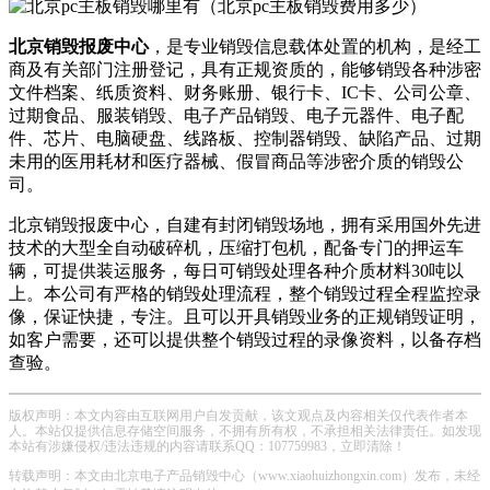
北京销毁报废中心
，是专业销毁信息载体处置的机构，是经工
商及有关部门注册登记，具有正规资质的，能够销毁各种涉密
文件档案、纸质资料、财务账册、银行卡、IC卡、公司公章、
过期食品、服装销毁、电子产品销毁、电子元器件、电子配
件、芯片、电脑硬盘、线路板、控制器销毁、缺陷产品、过期
未用的医用耗材和医疗器械、假冒商品等涉密介质的销毁公
司。
北京销毁报废中心，自建有封闭销毁场地，拥有采用国外先进
技术的大型全自动破碎机，压缩打包机，配备专门的押运车
辆，可提供装运服务，每日可销毁处理各种介质材料30吨以
上。本公司有严格的销毁处理流程，整个销毁过程全程监控录
像，保证快捷，专注。且可以开具销毁业务的正规销毁证明，
如客户需要，还可以提供整个销毁过程的录像资料，以备存档
查验。
版权声明：本文内容由互联网用户自发贡献，该文观点及内容相关仅代表作者本
人。本站仅提供信息存储空间服务，不拥有所有权，不承担相关法律责任。如发现
本站有涉嫌侵权/违法违规的内容请联系QQ：107759983，立即清除！
转载声明：本文由北京电子产品销毁中心（www.xiaohuizhongxin.com）发布，未经