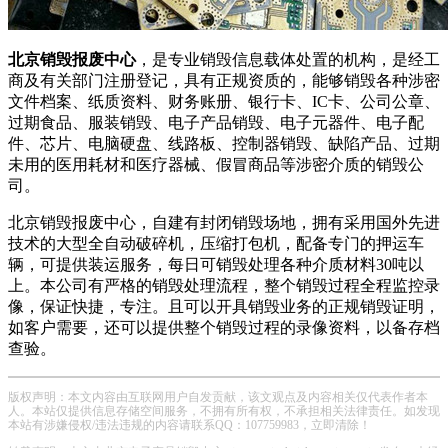
北京销毁报废中心
，是专业销毁信息载体处置的机构，是经工
商及有关部门注册登记，具有正规资质的，能够销毁各种涉密
文件档案、纸质资料、财务账册、银行卡、IC卡、公司公章、
过期食品、服装销毁、电子产品销毁、电子元器件、电子配
件、芯片、电脑硬盘、线路板、控制器销毁、缺陷产品、过期
未用的医用耗材和医疗器械、假冒商品等涉密介质的销毁公
司。
北京销毁报废中心，自建有封闭销毁场地，拥有采用国外先进
技术的大型全自动破碎机，压缩打包机，配备专门的押运车
辆，可提供装运服务，每日可销毁处理各种介质材料30吨以
上。本公司有严格的销毁处理流程，整个销毁过程全程监控录
像，保证快捷，专注。且可以开具销毁业务的正规销毁证明，
如客户需要，还可以提供整个销毁过程的录像资料，以备存档
查验。
版权声明：本文内容由互联网用户自发贡献，该文观点及内容相关仅代表作者本
人。本站仅提供信息存储空间服务，不拥有所有权，不承担相关法律责任。如发现
本站有涉嫌侵权/违法违规的内容请联系QQ：107759983，立即清除！