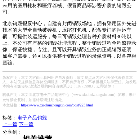
未用的医用耗材和医疗器械、假冒商品等涉密介质的销毁公
司。
北京销毁报废中心，自建有封闭销毁场地，拥有采用国外先进
技术的大型全自动破碎机，压缩打包机，配备专门的押运车
辆，可提供装运服务，每日可销毁处理各种介质材料30吨以
上。本公司有严格的销毁处理流程，整个销毁过程全程监控录
像，保证快捷，专注。且可以开具销毁业务的正规销毁证明，
如客户需要，还可以提供整个销毁过程的录像资料，以备存档
查验。
版权声明：本文内容由互联网用户自发贡献，该文观点及内容相关仅代表作者本
人。本站仅提供信息存储空间服务，不拥有所有权，不承担相关法律责任。如发现
本站有涉嫌侵权/违法违规的内容请联系QQ：107759983，立即清除！
转载声明：本文由北京电子产品销毁中心（www.xiaohuizhongxin.com）发布，未经
允许禁止复制，如需转载请注明出处。
本文链接：
https://www.xiaohuizhongxin.com/post/223.html
标签：
电子产品销毁
上一篇
下一篇
分享到：