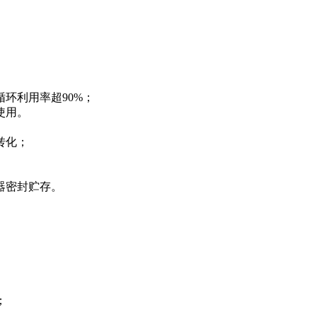
环利用率超90%；
使用。
转化；
器密封贮存。
；