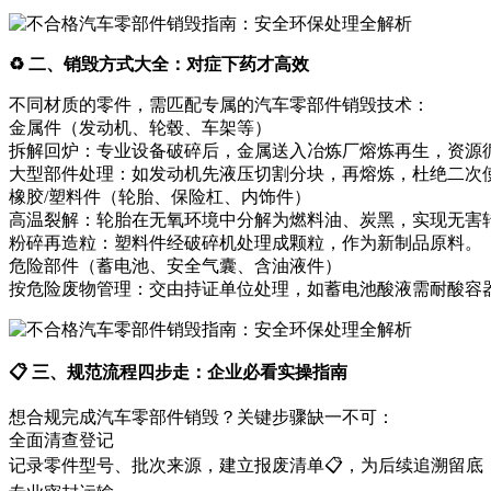
♻️ 二、销毁方式大全：对症下药才高效
不同材质的零件，需匹配专属的汽车零部件销毁技术：
金属件（发动机、轮毂、车架等）
拆解回炉：专业设备破碎后，金属送入冶炼厂熔炼再生，资源循
大型部件处理：如发动机先液压切割分块，再熔炼，杜绝二次
橡胶/塑料件（轮胎、保险杠、内饰件）
高温裂解：轮胎在无氧环境中分解为燃料油、炭黑，实现无害
粉碎再造粒：塑料件经破碎机处理成颗粒，作为新制品原料。
危险部件（蓄电池、安全气囊、含油液件）
按危险废物管理：交由持证单位处理，如蓄电池酸液需耐酸容
📋 三、规范流程四步走：企业必看实操指南
想合规完成汽车零部件销毁？关键步骤缺一不可：
全面清查登记
记录零件型号、批次来源，建立报废清单📋，为后续追溯留底