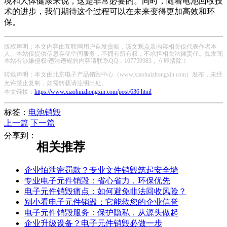
境和人体健康来说，这是非常必要的。同时，随着电池回收技
术的进步，我们期待这个过程可以在未来变得更加高效和环
保。
版权声明：本文内容由互联网用户自发贡献，该文观点及内容相关仅代表作者本
人。本站仅提供信息存储空间服务，不拥有所有权，不承担相关法律责任。如发现
本站有涉嫌侵权/违法违规的内容请联系QQ：107759983，立即清除！
转载声明：本文由北京电子产品销毁中心（www.xiaohuizhongxin.com）发布，未经
允许禁止复制，如需转载请注明出处。
本文链接：
https://www.xiaohuizhongxin.com/post/636.html
标签：
电池销毁
上一篇
下一篇
分享到：
相关推荐
企业怕泄密罚款？专业文件销毁筑起安全墙
专业电子元件销毁：省心省力，环保优先
电子元件销毁痛点：如何避免非法回收风险？
别小看电子元件销毁：它能救您的企业信誉
电子元件销毁服务：保护隐私，从源头做起
企业升级设备？电子元件销毁必做一步