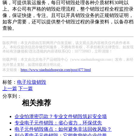
辆，可提供装运服务，每日可销毁处理各种介质材料30吨以
上。本公司有严格的销毁处理流程，整个销毁过程全程监控录
像，保证快捷，专注。且可以开具销毁业务的正规销毁证明，
如客户需要，还可以提供整个销毁过程的录像资料，以备存档
查验。
版权声明：本文内容由互联网用户自发贡献，该文观点及内容相关仅代表作者本
人。本站仅提供信息存储空间服务，不拥有所有权，不承担相关法律责任。如发现
本站有涉嫌侵权/违法违规的内容请联系QQ：107759983，立即清除！
转载声明：本文由北京电子产品销毁中心（www.xiaohuizhongxin.com）发布，未经
允许禁止复制，如需转载请注明出处。
本文链接：
https://www.xiaohuizhongxin.com/post/477.html
标签：
电子垃圾销毁
上一篇
下一篇
分享到：
相关推荐
企业怕泄密罚款？专业文件销毁筑起安全墙
专业电子元件销毁：省心省力，环保优先
电子元件销毁痛点：如何避免非法回收风险？
别小看电子元件销毁：它能救您的企业信誉