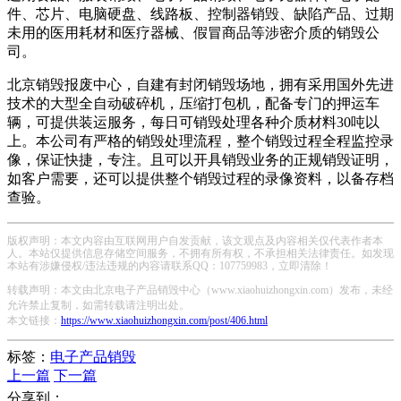
件、芯片、电脑硬盘、线路板、控制器销毁、缺陷产品、过期
未用的医用耗材和医疗器械、假冒商品等涉密介质的销毁公
司。
北京销毁报废中心，自建有封闭销毁场地，拥有采用国外先进
技术的大型全自动破碎机，压缩打包机，配备专门的押运车
辆，可提供装运服务，每日可销毁处理各种介质材料30吨以
上。本公司有严格的销毁处理流程，整个销毁过程全程监控录
像，保证快捷，专注。且可以开具销毁业务的正规销毁证明，
如客户需要，还可以提供整个销毁过程的录像资料，以备存档
查验。
版权声明：本文内容由互联网用户自发贡献，该文观点及内容相关仅代表作者本
人。本站仅提供信息存储空间服务，不拥有所有权，不承担相关法律责任。如发现
本站有涉嫌侵权/违法违规的内容请联系QQ：107759983，立即清除！
转载声明：本文由北京电子产品销毁中心（www.xiaohuizhongxin.com）发布，未经
允许禁止复制，如需转载请注明出处。
本文链接：
https://www.xiaohuizhongxin.com/post/406.html
标签：
电子产品销毁
上一篇
下一篇
分享到：