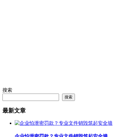
北京公文销毁哪里有（公文销毁机构在哪
里）
公文作为政府和企事业单位的重要文书，记录着各种重要的决
策、通知、指示等信息。然而，当这些公文达到一定的保存期
限或者失去其使用价值后，就需要进行妥善的销毁处理。公文
销毁不仅是为了保证信息的安全，也是为了遵守相关的法律法
规。那么，在北京，公文销毁应该...
搜索
搜索
最新文章
企业怕泄密罚款？专业文件销毁筑起安全墙